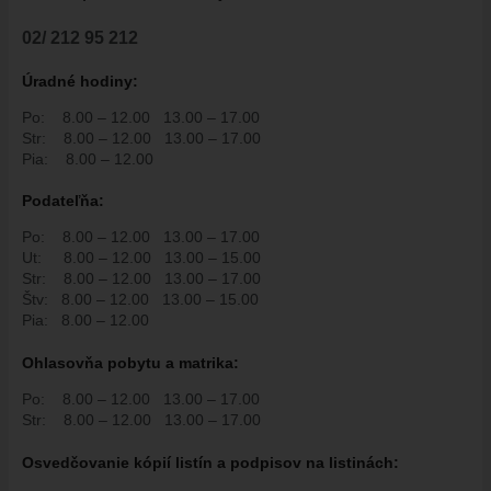
ÚRADNÁ TABUĽA
02/ 212 95 212
ZMLUVY, OBJEDNÁVKY, FAKTÚRY
EVIDENCIA PSOV
Úradné hodiny:
VZN
Po:
8.00 – 12.00
13.00 – 17.00
DOKUMENTY
Str:
8.00 – 12.00
13.00 – 17.00
Pia:
8.00 – 12.00
ROZPOČET
Podate
ľň
a:
ZÁVEREČNÝ ÚČET
VAJNORSKÁ PODPORNÁ SPOLOČNOSŤ
Po:
8.00 – 12.00
13.00 – 17.00
Ut:
8.00 – 12.00
13.00 – 15.00
PETÍCIE
Str:
8.00 – 12.00
13.00 – 17.00
Štv:
8.00 – 12.00
13.00 – 15.00
PROTIPOŽIARNA OCHRANA
Pia:
8.00 – 12.00
ZVEREJNENIE VYDANÝCH POVOLENÍ NA ROZKOPÁVKY
Ohlasovňa pobytu a matrika:
ROZVOJOVÉ LOKALITY
Po:
8.00 – 12.00
13.00 – 17.00
EURÓPSKE FONDY
Str:
8.00 – 12.00
13.00 – 17.00
PARTICIPATÍVNY ROZPOČET
Osvedčovanie kópií listín a podpisov na listinách:
O VAJNOROCH