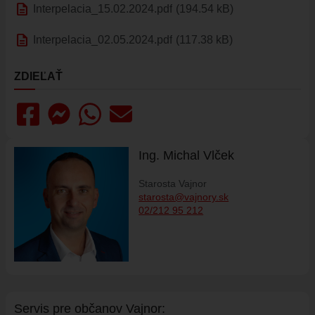
description
Interpelacia_15.02.2024.pdf
(194.54 kB)
ÚRAD
description
STAROSTA
Interpelacia_02.05.2024.pdf
(117.38 kB)
ZÁSTUPKYŇA STAROSTU
ZDIEĽAŤ
POSLANCI
MIESTNE ZASTUPITEĽSTVO
KOMISIE
ZASADNUTIA KOMISIÍ
Ing. Michal Vlček
KONTROLÓR
Starosta Vajnor
MIESTNA RADA
starosta@vajnory.sk
02/212 95 212
ŠTRUKTÚRA MIÚ
ZBERNÉ MIESTO
VOĽBY DO ORGÁNOV ÚZEMNEJ SAMOSPRÁVY
REFERENDUM
OTVORENÁ SAMOSPRÁVA
Servis pre ob
č
anov Vajnor: