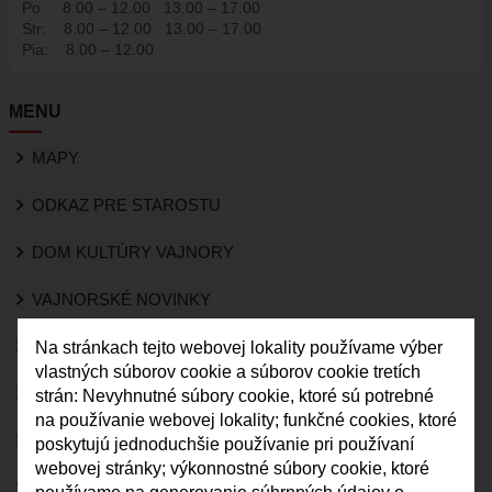
Po:
8.00 – 12.00
13.00 – 17.00
HISTÓRIA VAJNOR
Str:
8.00 – 12.00
13.00 – 17.00
Pia:
8.00 – 12.00
VAJNORY V MÉDIÁCH
AKTUALITY
MENU
VAJNORSKÉ NOVINKY
FOTOGALÉRIA
MAPY
ROZHLAS
ODKAZ PRE STAROSTU
ŠKOLSTVO - ŠKOLY
DOM KULTÚRY VAJNORY
ZARIADENIE PRE SENIOROV "OPATRÍME VÁS"
ŠPECIALIZOVANÉ ZARIADENIE PRE SENIOROV (ALVIANO)
VAJNORSKÉ NOVINKY
KULTÚRA
KVALITA OVZDUŠIA
Na stránkach tejto webovej lokality používame výber
HARMONOGRAM PODUJATÍ
vlastných súborov cookie a súborov cookie tretích
KNIŽNICA
KAMERY
strán: Nevyhnutné súbory cookie, ktoré sú potrebné
na používanie webovej lokality; funkčné cookies, ktoré
ZDRUŽENIA A SPOLKY
VAJNORY V MÉDIÁCH
poskytujú jednoduchšie používanie pri používaní
KERAMICKÁ DIELŇA
webovej stránky; výkonnostné súbory cookie, ktoré
ROZHLAS
VAJNORSKÉ PRODUKTY