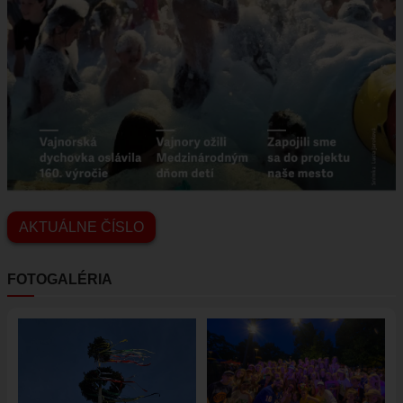
VAJNORSKÉ JAZERÁ
VAJNORSKÉ VINOHRADY
KONTAKTY
STAROSTA
REFERÁTY
AKTUÁLNE ČÍSLO
FOTOGALÉRIA
Obrázok
Obrázok