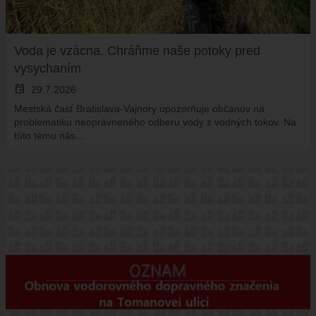
Voda je vzácna. Chráňme naše potoky pred
vysychaním
event
29.7.2026
Mestská časť Bratislava-Vajnory upozorňuje občanov na
problematiku neoprávneného odberu vody z vodných tokov. Na
túto tému nás…