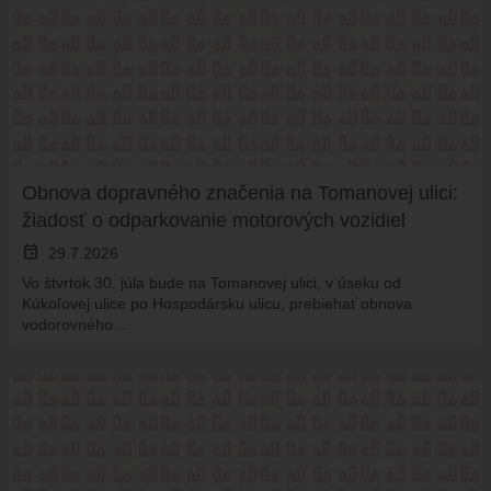
Obnova dopravného značenia na Tomanovej ulici:
žiadosť o odparkovanie motorových vozidiel
event
29.7.2026
Vo štvrtok 30. júla bude na Tomanovej ulici, v úseku od
Kúkoľovej ulice po Hospodársku ulicu, prebiehať obnova
vodorovného…