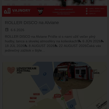
HISTÓRIA VAJNOR
VAJNORY V MÉDIÁCH
AKTUALITY
ROLLER DISCO na Alviane
VAJNORSKÉ NOVINKY
event
6.6.2026
FOTOGALÉRIA
ROLLER DISCO na Alviane Príďte si s nami užiť večer plný
hudby, tanca a skvelej atmosféry na kolieskach!🛼 6 JÚN 2026🛼
ROZHLAS
18 JÚL 2026🛼 8 AUGUST 2026🛼 22 AUGUST 2026Čaká vás
ŠKOLSTVO - ŠKOLY
jedinečný zážitok v štýle…
ZARIADENIE PRE SENIOROV "OPATRÍME VÁS"
ŠPECIALIZOVANÉ ZARIADENIE PRE SENIOROV (ALVIANO)
KULTÚRA
HARMONOGRAM PODUJATÍ
KNIŽNICA
ZDRUŽENIA A SPOLKY
KERAMICKÁ DIELŇA
VAJNORSKÉ PRODUKTY