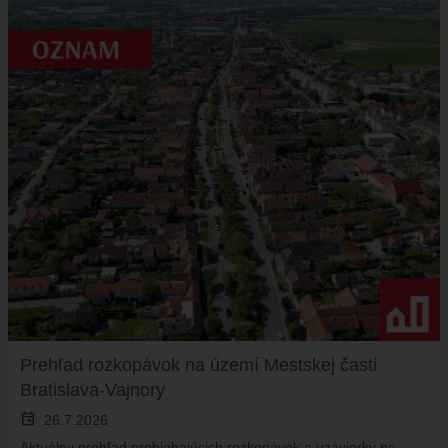
Prehľad rozkopávok na území Mestskej časti
Bratislava-Vajnory
event
26.7.2026
Aktuálny prehľad prebiehajúcich rozkopávok a uzávierky na