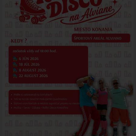
ÚRADNÁ TABUĽA
ZMLUVY, OBJEDNÁVKY, FAKTÚRY
EVIDENCIA PSOV
VZN
DOKUMENTY
ROZPOČET
ZÁVEREČNÝ ÚČET
VAJNORSKÁ PODPORNÁ SPOLOČNOSŤ
PETÍCIE
PROTIPOŽIARNA OCHRANA
ZVEREJNENIE VYDANÝCH POVOLENÍ NA ROZKOPÁVKY
ROZVOJOVÉ LOKALITY
EURÓPSKE FONDY
PARTICIPATÍVNY ROZPOČET
O VAJNOROCH