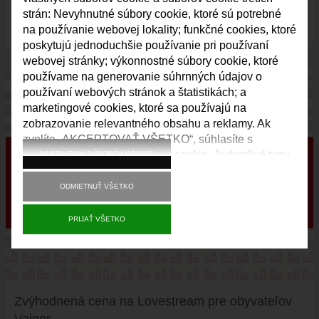
event
31.7.2026
strán: Nevyhnutné súbory cookie, ktoré sú potrebné
Mestská časť Bratislava-Vajnory v spolupráci s Magistrátom
na používanie webovej lokality; funkčné cookies, ktoré
hlavného mesta SR Bratislava zriaďuje v dôsledku…
poskytujú jednoduchšie používanie pri používaní
webovej stránky; výkonnostné súbory cookie, ktoré
používame na generovanie súhrnných údajov o
používaní webových stránok a štatistikách; a
marketingové cookies, ktoré sa používajú na
zobrazovanie relevantného obsahu a reklamy. Ak
zvolíte „AKCEPTOVAŤ VŠETKO“, súhlasíte s
používaním všetkých súborov cookie. Jednotlivé typy
NASTAVENIA SÚBOROV COOKIE
súborov cookie môžete prijať a odmietnuť a svoj
súhlas do budúcnosti kedykoľvek odvolať v časti
ODMIETNUŤ VŠETKO
„Nastavenia“.
PRIJAŤ VŠETKO
Zvýhodnená cena na Lovestream pre obyvateľov