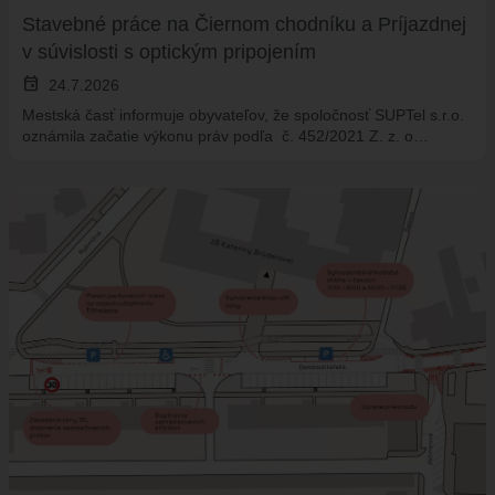
Stavebné práce na Čiernom chodníku a Príjazdnej
v súvislosti s optickým pripojením
event
24.7.2026
Mestská časť informuje obyvateľov, že spoločnosť SUPTel s.r.o.
oznámila začatie výkonu práv podľa č. 452/2021 Z. z. o…