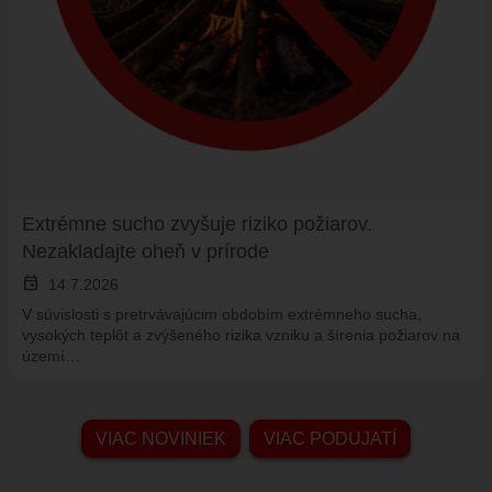
Extrémne sucho zvyšuje riziko požiarov.
Nezakladajte oheň v prírode
event
14.7.2026
V súvislosti s pretrvávajúcim obdobím extrémneho sucha,
vysokých teplôt a zvýšeného rizika vzniku a šírenia požiarov na
území…
VIAC NOVINIEK
VIAC PODUJATÍ