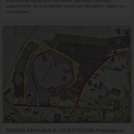
Zvýhodnené vstupy pre obyvateľov VajnorMilí Vajnoráci,
VAJNORSKÉ JAZERÁ
pripomíname, že zvýhodnené vstupy pre obyvateľov Vajnor na
Lovestream…
VAJNORSKÉ VINOHRADY
KONTAKTY
STAROSTA
REFERÁTY
Dôležité informácie k LOVESTREAM Festivalu vo