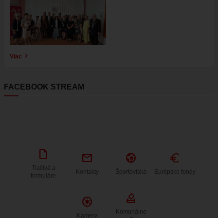
Viac
FACEBOOK STREAM
draft
mail
sports_and_outdoors
Euro
Tlačivá a
Kontakty
Športoviská
Európske fondy
formuláre
how_to_vote
Camera
Komunálne
Kamery