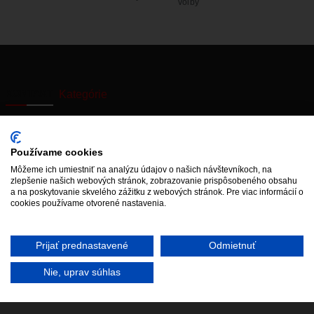
voľby
KONTAKT
Kategórie
Používanie
Starý web
Miestne
Cookies
zastupiteľstvo
Aktuálne výpadky
Používame cookies
Vyhlásenie o
elektriny
Vajnory v
Môžeme ich umiestniť na analýzu údajov o našich návštevníkoch, na
prístupnosti
médiách
zlepšenie našich webových stránok, zobrazovanie prispôsobeného obsahu
Mestská časť
a na poskytovanie skvelého zážitku z webových stránok. Pre viac informácií o
cookies používame otvorené nastavenia.
Prijať prednastavené
Odmietnuť
Web by
HalfPixel
©2022-
Facebook
Hlavička
2026
Instagram
YouTube
Spotify
Nie, uprav súhlas