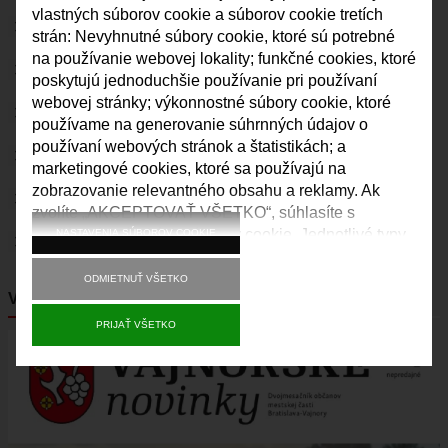
vlastných súborov cookie a súborov cookie tretích
DOM KULTÚRY VAJNORY
ŠPORT
strán: Nevyhnutné súbory cookie, ktoré sú potrebné
FK VAJNORY
na používanie webovej lokality; funkčné cookies, ktoré
VAJNORSKÉ NOVINKY
poskytujú jednoduchšie používanie pri používaní
HK VAJNORY
webovej stránky; výkonnostné súbory cookie, ktoré
KVALITA OVZDUŠIA
ŠK VAJNORY
používame na generovanie súhrnných údajov o
používaní webových stránok a štatistikách; a
DOM KULTÚRY VAJNORY
KAMERY
marketingové cookies, ktoré sa používajú na
ĽUDOVÝ DOM
zobrazovanie relevantného obsahu a reklamy. Ak
VAJNORY V MÉDIÁCH
DOM SMÚTKU
zvolíte „AKCEPTOVAŤ VŠETKO“, súhlasíte s
používaním všetkých súborov cookie. Jednotlivé typy
NASTAVENIA SÚBOROV COOKIE
ROZHLAS
DRUŽBA
súborov cookie môžete prijať a odmietnuť a svoj
MAPY
súhlas do budúcnosti kedykoľvek odvolať v časti
ODMIETNUŤ VŠETKO
VAJNORSKÉ NOVINKY
„Nastavenia“.
ULICE VO VAJNOROCH
PRIJAŤ VŠETKO
Obrázok
KAM VO VAJNOROCH
VAJNORSKÝ ĽUDOVÝ DOM
CYKLOTRASA JURAVA
VAJNORSKÉ RYBNÍKY