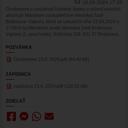
calendar_month
18.04.2024 17:28
ÚRAD
Oznámenie o zasadnutí Komisie športu a voľnočasových
STAROSTA
aktivít pri Miestnom zastupiteľstve Mestskej časti
Bratislava–Vajnory, ktoré sa uskutoční dňa 23.04.2024 o
ZÁSTUPKYŇA STAROSTU
17:00 h na Miestnom úrade Mestskej časti Bratislava-
POSLANCI
Vajnory (1. poschodie), Roľnícka 109, 831 07 Bratislava.
MIESTNE ZASTUPITEĽSTVO
POZVÁNKA
KOMISIE
description
ZASADNUTIA KOMISIÍ
Oznámenie 23.4. 2024.pdf
(94.40 kB)
KONTROLÓR
ZÁPISNICA
MIESTNA RADA
description
ŠTRUKTÚRA MIÚ
zapisnica 23.4. 2024.pdf
(126.91 kB)
ZBERNÉ MIESTO
ZDIEĽAŤ
VOĽBY DO ORGÁNOV ÚZEMNEJ SAMOSPRÁVY
REFERENDUM
OTVORENÁ SAMOSPRÁVA