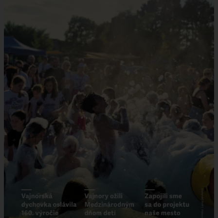
VAJNORSKÉ JAZERÁ
VAJNORSKÉ VINOHRADY
KONTAKTY
STAROSTA
REFERÁTY