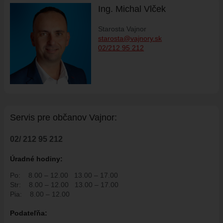
ÚRADNÁ TABUĽA
Ing. Michal Vlček
ZMLUVY, OBJEDNÁVKY, FAKTÚRY
Starosta Vajnor
EVIDENCIA PSOV
starosta@vajnory.sk
VZN
02/212 95 212
DOKUMENTY
ROZPOČET
ZÁVEREČNÝ ÚČET
VAJNORSKÁ PODPORNÁ SPOLOČNOSŤ
Servis pre ob
č
anov Vajnor:
PETÍCIE
PROTIPOŽIARNA OCHRANA
02/ 212 95 212
ZVEREJNENIE VYDANÝCH POVOLENÍ NA ROZKOPÁVKY
Úradné hodiny:
ROZVOJOVÉ LOKALITY
Po:
8.00 – 12.00
13.00 – 17.00
EURÓPSKE FONDY
Str:
8.00 – 12.00
13.00 – 17.00
Pia:
8.00 – 12.00
PARTICIPATÍVNY ROZPOČET
Podate
ľň
a:
O VAJNOROCH