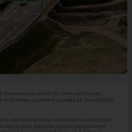
ROZVOJOVÉ LOKALITY
é obmedzenia na diaľnici D1. Úsek od križovatky
 do Bratislavy uzatvorený od piatka 12. júna od 20.00
DS) je uzávera nevyhnutná na dokončenie záverečných
očas víkendu budú pracovníci osádzať veľkorozmerné