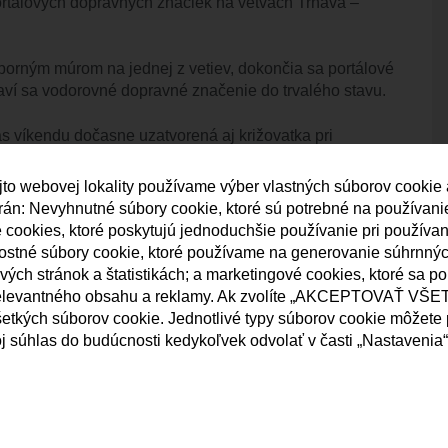
portálových dopravných značiek na vetvách Trnava –
porným múrom na jednej z vetiev, dokončia sa portálové
aví sa vodorovné dopravné značenie do trvalého stavu.
s víkendu dočasne uzatvorená aj križovatka pri
ie cesty I/61 s Nádražnou ulicou. Tieto opatrenia sa však
jto webovej lokality používame výber vlastných súborov cookie
strán: Nevyhnutné súbory cookie, ktoré sú potrebné na používan
k zmene dopravného režimu pri Vajnorskom jazere.
né cookies, ktoré poskytujú jednoduchšie používanie pri používa
y bude možné najneskôr v križovatke Ivanka sever.
nostné súbory cookie, ktoré používame na generovanie súhrnný
valé dopravné značenie a nespoliehať sa na doterajšie
ých stránok a štatistikách; a marketingové cookies, ktoré sa p
elevantného obsahu a reklamy. Ak zvolíte „AKCEPTOVAŤ VŠET
etkých súborov cookie. Jednotlivé typy súborov cookie môžete p
islavou sa blíži k záveru. Motoristi už dnes využívajú
j súhlas do budúcnosti kedykoľvek odvolať v časti „Nastavenia“
a nové prepojenia medzi D1 a obchvatom D4. K piatim už
ej sezóny pribudnúť ďalšie tri.
oviec na D1 v smere na Trnavu. Ak to umožnia
k 18. júna do nedeľného popoludnia 21. júna. Počas nej