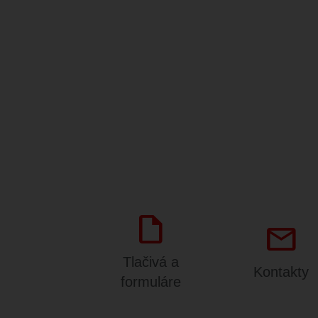
draft
mail
Tlačivá a
Kontakty
formuláre