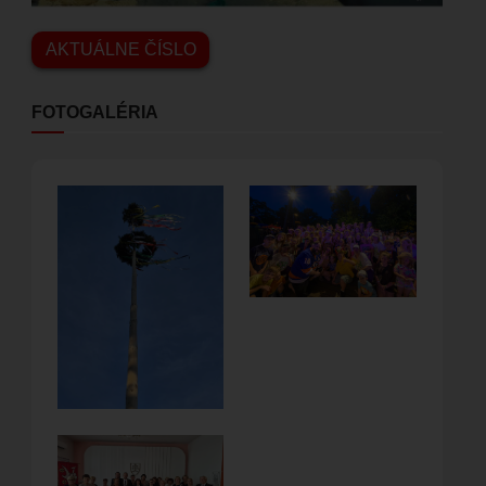
AKTUÁLNE ČÍSLO
FOTOGALÉRIA
Obrázok
Obrázok
Obrázok