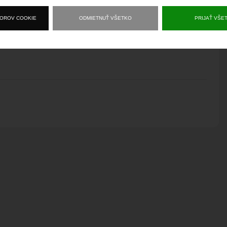
načenie. Súčasne bude uzatvorený aj výjazd zo starej
BOROV COOKIE
ODMIETNUŤ VŠETKO
PRIJAŤ VŠE