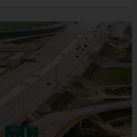
HARMONOGRA
KNIŽNICA
ZDRUŽENIA A 
ÚRADNÁ TABUĽA
KERAMICKÁ DI
ZMLUVY, OBJEDNÁVKY, 
VAJNORSKÉ P
EVIDENCIA PSOV
VZN
FK VAJNORY
DOKUMENTY
HK VAJNORY
ROZPOČET
ŠK VAJNORY
ZÁVEREČNÝ ÚČET
VAJNORSKÁ PODPORNÁ
PETÍCIE
PROTIPOŽIARNA OCHRA
ZVEREJNENIE VYDANÝC
ROZKOPÁVKY