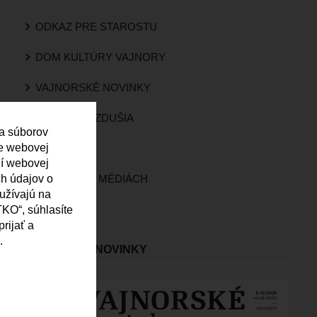
ODKAZ PRE STAROSTU
DOM KULTÚRY VAJNORY
VAJNORSKÉ NOVINKY
KVALITA OVZDUŠIA
 a súborov
ie webovej
KAMERY
ní webovej
ch údajov o
VAJNORY V MÉDIÁCH
oužívajú na
ROZHLAS
KO“, súhlasíte
rijať a
.
VAJNORSKÉ NOVINKY
Obrázok