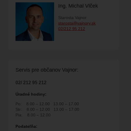
Ing. Michal Vlček
Starosta Vajnor
starosta@vajnory.sk
M PODUJATÍ
02/212 95 212
SPOLKY
ELŇA
FAKTÚRY
RODUKTY
Servis pre ob
č
anov Vajnor:
02/ 212 95 212
Úradné hodiny:
 SPOLOČNOSŤ
Po:
8.00 – 12.00
13.00 – 17.00
Str:
8.00 – 12.00
13.00 – 17.00
NA
Pia:
8.00 – 12.00
H POVOLENÍ NA
Podate
ľň
a: