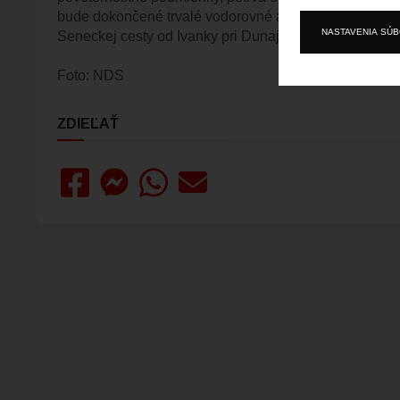
bude dokončené trvalé vodorovné a zvislé dopravné z
NASTAVENIA SÚ
Seneckej cesty od Ivanky pri Dunaji na diaľnicu D4.
Foto: NDS
ZDIEĽAŤ