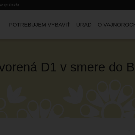
lavuje
Oskár
POTREBUJEM VYBAVIŤ
ÚRAD
O VAJNOROC
vorená D1 v smere do Br
ZASADNUTIA KOMISIÍ