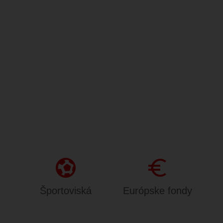
sports_and_outdoors
Euro
Športoviská
Európske fondy