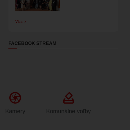
Viac
FACEBOOK STREAM
Camera
how_to_vote
Kamery
Komunálne voľby