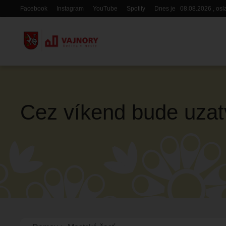
Skočiť
Facebook
Instagram
YouTube
Spotify
Dnes je
08.08.2026
, os
Hlavička
na
hlavný
obsah
Cez víkend bude uzat