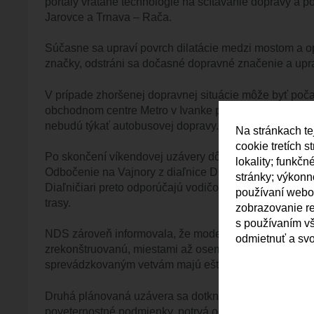
portály vrátane technológie na sčítavanie dopravy a 
Jarovce a Trnava – Rača.
Súčasne sa upraví povrch dilatácie medzi mostom a o
značky, odstráni sa dočasné dopravné značenie a upr
V prípade zhoršenej dopravnej situácie môže byť poča
obchodnom centre Metro v Ivanke pri Dunaji a križovan
nebudú týkať autobusovej dopravy.
Na stránkach te
cookie tretích 
Po skončení víkendovej uzávery dôjde podľa NDS aj 
lokality; funkč
Odbočenie na Vajnory z diaľnice D1 v smere od Trnav
stránky; výkon
Diaľničiari preto odporúčajú vodičom sledovať nové tr
používaní webov
trasy.
zobrazovanie r
s používaním vš
NDS zároveň informovala, že modernizácia D1 pred Brat
odmietnuť a svo
zrekonštruovanú, miestami až osempruhovú diaľnicu 
sprevádzkovaným vetvám majú ešte počas tejto stavebn
Druhá plánovaná uzávera sa dotkne vetvy z D4 od Jar
poveternostné podmienky, potrvá od polnoci vo štvrto