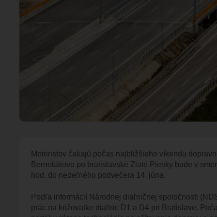
Motoristov čakajú počas najbližšieho víkendu dopravn
Bernolákovo po bratislavské Zlaté Piesky bude v smere
hod. do nedeľného podvečera 14. júna.
Podľa informácií Národnej diaľničnej spoločnosti (N
prác na križovatke diaľnic D1 a D4 pri Bratislave. P