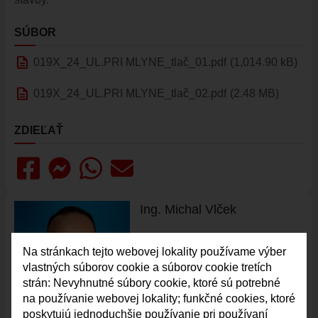
VAJNORSKÉ JAZERÁ
SÚBOR
VAJNORSKÉ VINOHRADY
description
KONTAKTY
019X_24_UL.PRI MLYNE_tlač_01.pdf
(1,014.90 kB)
STAROSTA
description
019X_24_UL.PRI MLYNE_tlač_02.pdf
(2.48 MB)
REFERÁTY
ZDIEĽAŤ
Ing. Michal Vlček
Starosta Vajnor
Na stránkach tejto webovej lokality používame výber
starosta@vajnory.sk
02/212 95 212
vlastných súborov cookie a súborov cookie tretích
strán: Nevyhnutné súbory cookie, ktoré sú potrebné
na používanie webovej lokality; funkčné cookies, ktoré
poskytujú jednoduchšie používanie pri používaní