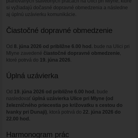
plánovaných stavebných prácach na Ulici pri Mlyne, ktoré
ÚRADNÁ TABUĽA
si vyžiadajú dočasné dopravné obmedzenia a následne
ZMLUVY, OBJEDNÁVKY, FAKTÚRY
aj úplnú uzávierku komunikácie.
EVIDENCIA PSOV
Čiastočné dopravné obmedzenie
VZN
DOKUMENTY
Od
8. júna 2026 od približne 6.00 hod.
bude na Ulici pri
ROZPOČET
Mlyne zavedené
čiastočné dopravné obmedzenie
,
ZÁVEREČNÝ ÚČET
ktoré potrvá do
19. júna 2026
.
VAJNORSKÁ PODPORNÁ SPOLOČNOSŤ
Úplná uzávierka
PETÍCIE
PROTIPOŽIARNA OCHRANA
Od
19. júna 2026 od približne 6.00 hod.
bude
ZVEREJNENIE VYDANÝCH POVOLENÍ NA ROZKOPÁVKY
nasledovať
úplná uzávierka Ulice pri Mlyne (od
ROZVOJOVÉ LOKALITY
železničného priecestia po križovatku s cestou do
Ivanky pri Dunaji)
, ktorá potrvá do
22. júna 2026 do
EURÓPSKE FONDY
22.00 hod.
PARTICIPATÍVNY ROZPOČET
Harmonogram prác
O VAJNOROCH