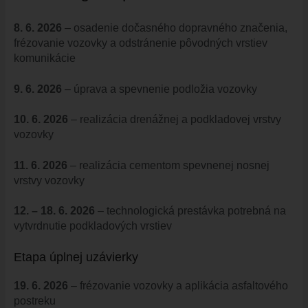
HISTÓRIA VAJNOR
8. 6. 2026
– osadenie dočasného dopravného značenia,
VAJNORY V MÉDIÁCH
frézovanie vozovky a odstránenie pôvodných vrstiev
AKTUALITY
komunikácie
VAJNORSKÉ NOVINKY
9. 6. 2026
– úprava a spevnenie podložia vozovky
FOTOGALÉRIA
ROZHLAS
10. 6. 2026
– realizácia drenážnej a podkladovej vrstvy
vozovky
ŠKOLSTVO - ŠKOLY
ZARIADENIE PRE SENIOROV "OPATRÍME VÁS"
11. 6. 2026
– realizácia cementom spevnenej nosnej
vrstvy vozovky
ŠPECIALIZOVANÉ ZARIADENIE PRE SENIOROV (ALVIANO)
KULTÚRA
12. – 18. 6. 2026
– technologická prestávka potrebná na
HARMONOGRAM PODUJATÍ
vytvrdnutie podkladových vrstiev
KNIŽNICA
Etapa úplnej uzávierky
ZDRUŽENIA A SPOLKY
KERAMICKÁ DIELŇA
19. 6. 2026
– frézovanie vozovky a aplikácia asfaltového
postreku
VAJNORSKÉ PRODUKTY