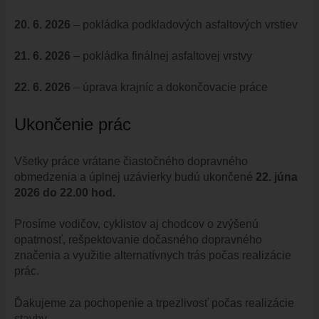
ŠPORT
20. 6. 2026
– pokládka podkladových asfaltových vrstiev
FK VAJNORY
21. 6. 2026
– pokládka finálnej asfaltovej vrstvy
HK VAJNORY
ŠK VAJNORY
22. 6. 2026
– úprava krajníc a dokončovacie práce
DOM KULTÚRY VAJNORY
Ukončenie prác
ĽUDOVÝ DOM
DOM SMÚTKU
Všetky práce vrátane čiastočného dopravného
DRUŽBA
obmedzenia a úplnej uzávierky budú ukončené
22. júna
2026 do 22.00 hod.
MAPY
ULICE VO VAJNOROCH
Prosíme vodičov, cyklistov aj chodcov o zvýšenú
opatrnosť, rešpektovanie dočasného dopravného
KAM VO VAJNOROCH
značenia a využitie alternatívnych trás počas realizácie
VAJNORSKÝ ĽUDOVÝ DOM
prác.
CYKLOTRASA JURAVA
Ďakujeme za pochopenie a trpezlivosť počas realizácie
VAJNORSKÉ RYBNÍKY
stavby.