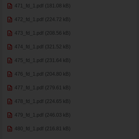
description
471_fd_1.pdf
(181.08 kB)
ŠPORT
description
FK VAJNORY
472_fd_1.pdf
(224.72 kB)
HK VAJNORY
description
473_fd_1.pdf
(208.56 kB)
ŠK VAJNORY
description
DOM KULTÚRY VAJNORY
474_fd_1.pdf
(321.52 kB)
ĽUDOVÝ DOM
description
475_fd_1.pdf
(231.64 kB)
DOM SMÚTKU
description
476_fd_1.pdf
(204.80 kB)
DRUŽBA
MAPY
description
477_fd_1.pdf
(279.61 kB)
ULICE VO VAJNOROCH
description
478_fd_1.pdf
(224.65 kB)
KAM VO VAJNOROCH
description
479_fd_1.pdf
(246.03 kB)
VAJNORSKÝ ĽUDOVÝ DOM
CYKLOTRASA JURAVA
description
480_fd_1.pdf
(216.81 kB)
VAJNORSKÉ RYBNÍKY