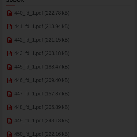
SÚBOR
ÚRAD
description
440_fd_1.pdf
(222.78 kB)
STAROSTA
description
ZÁSTUPKYŇA STAROSTU
441_fd_1.pdf
(213.94 kB)
POSLANCI
description
442_fd_1.pdf
(221.15 kB)
MIESTNE ZASTUPITEĽSTVO
description
443_fd_1.pdf
(203.18 kB)
KOMISIE
ZASADNUTIA KOMISIÍ
description
445_fd_1.pdf
(188.47 kB)
KONTROLÓR
description
446_fd_1.pdf
(209.40 kB)
MIESTNA RADA
ŠTRUKTÚRA MIÚ
description
447_fd_1.pdf
(157.87 kB)
ZBERNÉ MIESTO
description
448_fd_1.pdf
(205.89 kB)
VOĽBY DO ORGÁNOV ÚZEMNEJ SAMOSPRÁVY
description
REFERENDUM
449_fd_1.pdf
(243.13 kB)
OTVORENÁ SAMOSPRÁVA
description
450_fd_1.pdf
(222.16 kB)