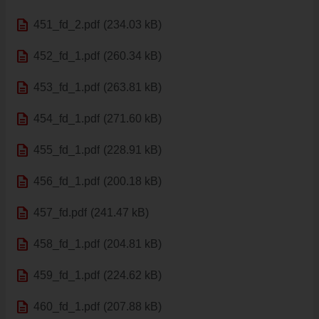
ÚRADNÁ TABUĽA
description
451_fd_2.pdf
ZMLUVY, OBJEDNÁVKY, FAKTÚRY
(234.03 kB)
EVIDENCIA PSOV
description
452_fd_1.pdf
(260.34 kB)
VZN
description
453_fd_1.pdf
(263.81 kB)
DOKUMENTY
ROZPOČET
description
454_fd_1.pdf
(271.60 kB)
ZÁVEREČNÝ ÚČET
description
455_fd_1.pdf
(228.91 kB)
VAJNORSKÁ PODPORNÁ SPOLOČNOSŤ
PETÍCIE
description
456_fd_1.pdf
(200.18 kB)
PROTIPOŽIARNA OCHRANA
description
457_fd.pdf
(241.47 kB)
ZVEREJNENIE VYDANÝCH POVOLENÍ NA ROZKOPÁVKY
ROZVOJOVÉ LOKALITY
description
458_fd_1.pdf
(204.81 kB)
EURÓPSKE FONDY
description
459_fd_1.pdf
(224.62 kB)
PARTICIPATÍVNY ROZPOČET
description
460_fd_1.pdf
(207.88 kB)
O VAJNOROCH