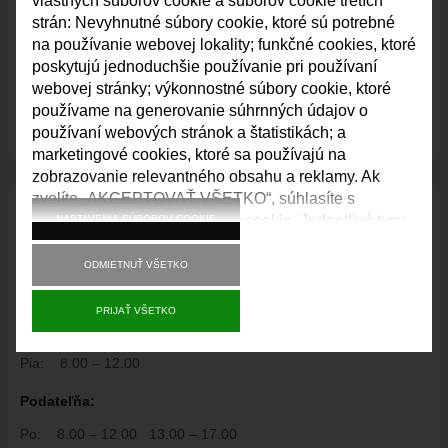
vlastných súborov cookie a súborov cookie tretích
strán: Nevyhnutné súbory cookie, ktoré sú potrebné
Starosta Vajnor
na používanie webovej lokality; funkčné cookies, ktoré
starosta@vajnory.sk
poskytujú jednoduchšie používanie pri používaní
02/212 95 212
webovej stránky; výkonnostné súbory cookie, ktoré
používame na generovanie súhrnných údajov o
používaní webových stránok a štatistikách; a
marketingové cookies, ktoré sa používajú na
zobrazovanie relevantného obsahu a reklamy. Ak
zvolíte „AKCEPTOVAŤ VŠETKO“, súhlasíte s
Servis pre ob
č
anov Vajnor:
používaním všetkých súborov cookie. Jednotlivé typy
NASTAVENIA SÚBOROV COOKIE
súborov cookie môžete prijať a odmietnuť a svoj
02/ 212 95 212
súhlas do budúcnosti kedykoľvek odvolať v časti
ODMIETNUŤ VŠETKO
„Nastavenia“.
Úradné hodiny:
PRIJAŤ VŠETKO
Po:
8.00 – 12.00
13.00 – 17.00
Str:
8.00 – 12.00
13.00 – 17.00
Pia:
8.00 – 12.00
Podate
ľň
a:
Po:
8.00 – 12.00
13.00 – 17.00