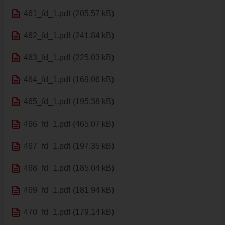
HISTÓRIA VAJNOR
description
461_fd_1.pdf
(205.57 kB)
VAJNORY V MÉDIÁCH
description
462_fd_1.pdf
(241.84 kB)
AKTUALITY
description
VAJNORSKÉ NOVINKY
463_fd_1.pdf
(225.03 kB)
FOTOGALÉRIA
description
464_fd_1.pdf
(169.06 kB)
ROZHLAS
description
ŠKOLSTVO - ŠKOLY
465_fd_1.pdf
(195.38 kB)
ZARIADENIE PRE SENIOROV "OPATRÍME VÁS"
description
466_fd_1.pdf
(465.07 kB)
ŠPECIALIZOVANÉ ZARIADENIE PRE SENIOROV (ALVIANO)
description
467_fd_1.pdf
(197.35 kB)
KULTÚRA
HARMONOGRAM PODUJATÍ
description
468_fd_1.pdf
(185.04 kB)
KNIŽNICA
description
469_fd_1.pdf
(181.94 kB)
ZDRUŽENIA A SPOLKY
KERAMICKÁ DIELŇA
description
470_fd_1.pdf
(179.14 kB)
VAJNORSKÉ PRODUKTY