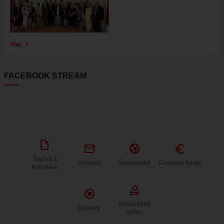
Viac
FACEBOOK STREAM
draft
mail
sports_and_outdoors
Euro
Tlačivá a
Kontakty
Športoviská
Európske fondy
formuláre
how_to_vote
Camera
Komunálne
Kamery
voľby