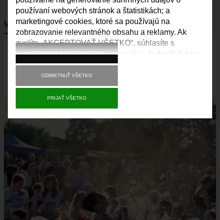
používaní webových stránok a štatistikách; a
ŠPORT
marketingové cookies, ktoré sa používajú na
VAJNORSKÉ NOVINKY
FK VAJNORY
zobrazovanie relevantného obsahu a reklamy. Ak
zvolíte „AKCEPTOVAŤ VŠETKO“, súhlasíte s
HK VAJNORY
Obrázok
používaním všetkých súborov cookie. Jednotlivé typy
NASTAVENIA SÚBOROV COOKIE
ŠK VAJNORY
súborov cookie môžete prijať a odmietnuť a svoj
DOM KULTÚRY VAJNORY
súhlas do budúcnosti kedykoľvek odvolať v časti
ODMIETNUŤ VŠETKO
„Nastavenia“.
ĽUDOVÝ DOM
PRIJAŤ VŠETKO
DOM SMÚTKU
DRUŽBA
MAPY
ULICE VO VAJNOROCH
KAM VO VAJNOROCH
VAJNORSKÝ ĽUDOVÝ DOM
CYKLOTRASA JURAVA
VAJNORSKÉ RYBNÍKY