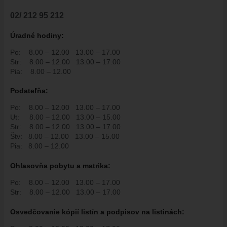
ÚRADNÁ TABUĽA
02/ 212 95 212
ZMLUVY, OBJEDNÁVKY, FAKTÚRY
EVIDENCIA PSOV
Úradné hodiny:
VZN
Po:
8.00 – 12.00
13.00 – 17.00
Str:
8.00 – 12.00
13.00 – 17.00
DOKUMENTY
Pia:
8.00 – 12.00
ROZPOČET
Podate
ľň
a:
ZÁVEREČNÝ ÚČET
Po:
8.00 – 12.00
13.00 – 17.00
VAJNORSKÁ PODPORNÁ SPOLOČNOSŤ
Ut:
8.00 – 12.00
13.00 – 15.00
PETÍCIE
Str:
8.00 – 12.00
13.00 – 17.00
Štv:
8.00 – 12.00
13.00 – 15.00
PROTIPOŽIARNA OCHRANA
Pia:
8.00 – 12.00
ZVEREJNENIE VYDANÝCH POVOLENÍ NA ROZKOPÁVKY
Ohlasovňa pobytu a matrika:
ROZVOJOVÉ LOKALITY
Po:
8.00 – 12.00
13.00 – 17.00
EURÓPSKE FONDY
Str:
8.00 – 12.00
13.00 – 17.00
PARTICIPATÍVNY ROZPOČET
Osvedčovanie kópií listín a podpisov na listinách:
O VAJNOROCH