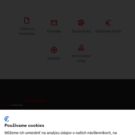
draft
mail
sports_and_outdoors
Euro
Tlačivá a
Kontakty
Športoviská
Európske fondy
formuláre
how_to_vote
Camera
Komunálne
Kamery
voľby
KONTAKT
Kategórie
Používanie
Starý web
Miestne
Cookies
zastupiteľstvo
Aktuálne výpadky
Používame cookies
Vyhlásenie o
elektriny
Vajnory v
Môžeme ich umiestniť na analýzu údajov o našich návštevníkoch, na
prístupnosti
médiách