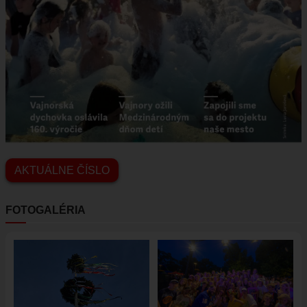
VAJNORSKÉ JAZERÁ
VAJNORSKÉ VINOHRADY
KONTAKTY
STAROSTA
REFERÁTY
AKTUÁLNE ČÍSLO
FOTOGALÉRIA
Obrázok
Obrázok