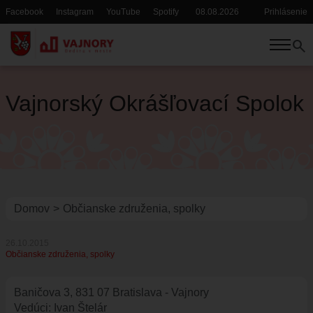
Skočiť
Facebook
Instagram
YouTube
Spotify
08.08.2026
Prihlásenie
Hlavička
Používate
na
menu
hlavný
search
obsah
POTREBUJEM VYBAVIŤ
TRVALÝ A PRECHODNÝ POBYT
Vajnorský Okrášľovací Spolok
SÚPISNÉ A ORIENTAČNÉ ČÍSLA
SOCIÁLNE SLUŽBY
POPLATKY, DANE
OSVEDČOVANIE
MATRIKA
Omrvinka
Domov
Občianske združenia, spolky
STAVEBNÉ ODDELENIE
DOPRAVA
26.10.2015
Občianske združenia, spolky
KULTÚRA A ŠPORT
RYBÁRSKY LÍSTOK, POVOLENIE NA VJAZD
Baničova 3, 831 07 Bratislava - Vajnory
SLOBODNÝ PRÍSTUP K INFORMÁCIÁM
Vedúci: Ivan Štelár