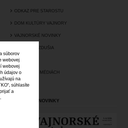
ODKAZ PRE STAROSTU
DOM KULTÚRY VAJNORY
VAJNORSKÉ NOVINKY
KVALITA OVZDUŠIA
 a súborov
ie webovej
KAMERY
ní webovej
VAJNORY V MÉDIÁCH
ch údajov o
oužívajú na
ROZHLAS
KO“, súhlasíte
rijať a
.
VAJNORSKÉ NOVINKY
Obrázok