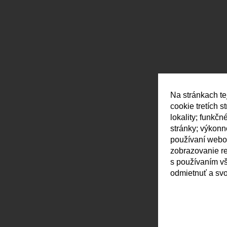
Na stránkach te
cookie tretích 
lokality; funkč
stránky; výkon
používaní webov
zobrazovanie r
s používaním vš
odmietnuť a svo