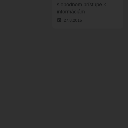
ROZVOJOVÉ LOKALITY
slobodnom prístupe k
informáciám
event
27.8.2015