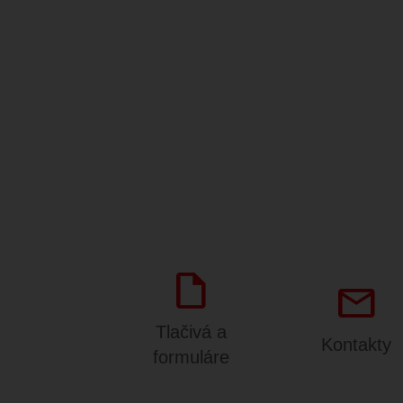
draft
mail
Tlačivá a
Kontakty
formuláre