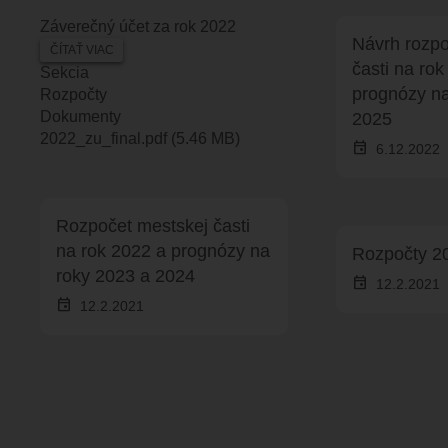
Záverečný účet za rok 2022
Návrh rozpo
ČÍTAŤ VIAC
O
časti na rok
Sekcia
ZÁVEREČNÝ
prognózy na
Rozpočty
ÚČET
Dokumenty
2025
ZA
Document
2022_zu_final.pdf
(5.46 MB)
event
6.12.2022
ROK
2022
Rozpočet mestskej časti
na rok 2022 a prognózy na
Rozpočty 20
roky 2023 a 2024
event
12.2.2021
event
12.2.2021