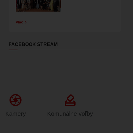
Viac
FACEBOOK STREAM
Camera
how_to_vote
Kamery
Komunálne voľby