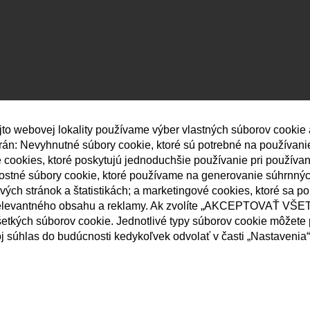
jto webovej lokality používame výber vlastných súborov cookie
strán: Nevyhnutné súbory cookie, ktoré sú potrebné na používan
né cookies, ktoré poskytujú jednoduchšie používanie pri používa
nostné súbory cookie, ktoré používame na generovanie súhrnný
ých stránok a štatistikách; a marketingové cookies, ktoré sa p
elevantného obsahu a reklamy. Ak zvolíte „AKCEPTOVAŤ VŠET
etkých súborov cookie. Jednotlivé typy súborov cookie môžete p
j súhlas do budúcnosti kedykoľvek odvolať v časti „Nastavenia“