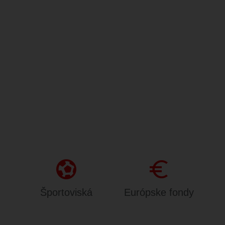
sports_and_outdoors
Euro
Športoviská
Európske fondy