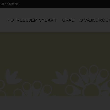
lavuje
Štefánia
POTREBUJEM VYBAVIŤ
ÚRAD
O VAJNOROC
ZASADNUTIA KOMISIÍ