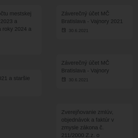
čtu mestskej
Záverečný účet MČ
 2023 a
Bratislava - Vajnory 2021
HARMONOGRA
 roky 2024 a
event
30.6.2021
KNIŽNICA
ZDRUŽENIA A 
ÚRADNÁ TABUĽA
KERAMICKÁ DI
ZMLUVY, OBJEDNÁVKY, 
VAJNORSKÉ P
Záverečný účet MČ
EVIDENCIA PSOV
Bratislava - Vajnory
VZN
FK VAJNORY
21 a staršie
event
DOKUMENTY
30.6.2021
HK VAJNORY
ROZPOČET
ŠK VAJNORY
ZÁVEREČNÝ ÚČET
VAJNORSKÁ PODPORNÁ
PETÍCIE
Zverejňovanie zmlúv,
PROTIPOŽIARNA OCHRA
objednávok a faktúr v
ZVEREJNENIE VYDANÝC
zmysle zákona č.
ROZKOPÁVKY
211/2000 Z.z. o