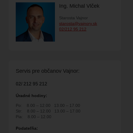
Ing. Michal Vlček
Starosta Vajnor
starosta@vajnory.sk
M PODUJATÍ
02/212 95 212
SPOLKY
ELŇA
FAKTÚRY
RODUKTY
Servis pre ob
č
anov Vajnor:
02/ 212 95 212
Úradné hodiny:
 SPOLOČNOSŤ
Po:
8.00 – 12.00
13.00 – 17.00
Str:
8.00 – 12.00
13.00 – 17.00
NA
Pia:
8.00 – 12.00
H POVOLENÍ NA
Podate
ľň
a: